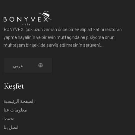
BONYVEX, çok uzun zaman önce bir ev alıp alt katını restoran
yapma hayalinin ve bir evin mutfağında ne pişiyorsa onun
muhteşem bir şekilde servis edilmesinin serüveni…
Keşfet
الصفحة الرئيسية
معلومات عنا
تحفظ
اتصل بنا