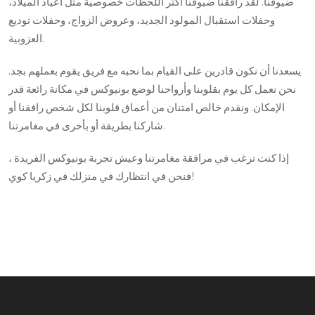
ضيوفنا. لقد رافقنا ضيوفنا أكثر اللحظات خصوصية مثل أعياد الميلاد،
وحفلات استقبال المولود الجديد، وعروض الزواج، وحفلات توديع
العزوبية.
يسعدنا أن نكون قادرين على القيام بما نحبه مع فريق يقوم بعملهم بجد.
نحن نعمل كل يوم بقلوبنا وأرواحنا لوضع بونيوكس في مكانة رائعة قدر
الإمكان. ونقدم خالص امتنان من أعماق قلوبنا لكل شخص رافقنا أو
شاركنا بطريقة أو بأخرى في مغامرتنا.
إذا كنت ترغب في مرافقة مغامرتنا وعيش تجربة بونيوكس الفريدة ،
فنحن في انتظارك في منزلك في زكريا كوي!