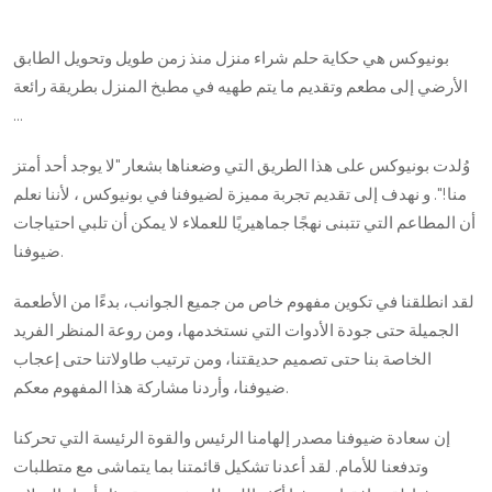
بونيوكس هي حكاية حلم شراء منزل منذ زمن طويل وتحويل الطابق
الأرضي إلى مطعم وتقديم ما يتم طهيه في مطبخ المنزل بطريقة رائعة
...
وُلدت بونيوكس على هذا الطريق التي وضعناها بشعار "لا يوجد أحد أمتز
منا!". و نهدف إلى تقديم تجربة مميزة لضيوفنا في بونيوكس ، لأننا نعلم
أن المطاعم التي تتبنى نهجًا جماهيريًا للعملاء لا يمكن أن تلبي احتياجات
ضيوفنا.
لقد انطلقنا في تكوين مفهوم خاص من جميع الجوانب، بدءًا من الأطعمة
الجميلة حتى جودة الأدوات التي نستخدمها، ومن روعة المنظر الفريد
الخاصة بنا حتى تصميم حديقتنا، ومن ترتيب طاولاتنا حتى إعجاب
ضيوفنا، وأردنا مشاركة هذا المفهوم معكم.
إن سعادة ضيوفنا مصدر إلهامنا الرئيس والقوة الرئيسة التي تحركنا
وتدفعنا للأمام. لقد أعدنا تشكيل قائمتنا بما يتماشى مع متطلبات